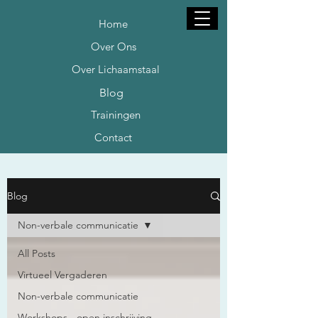
Home
Over Ons
Over Lichaamstaal
Blog
Trainingen
Contact
Blog
Non-verbale communicatie
All Posts
Virtueel Vergaderen
Non-verbale communicatie
Workshops - open inschrijving