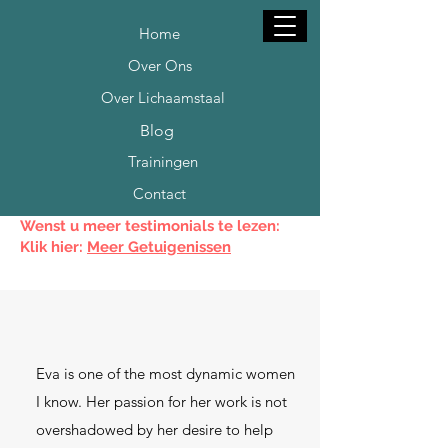
Home
Over Ons
Over Lichaamstaal
Blog
Trainingen
Contact
Wenst u meer testimonials te lezen:
Klik hier:
Meer Getuigenissen
Eva is one of the most dynamic women
I know. Her passion for her work is not
overshadowed by her desire to help