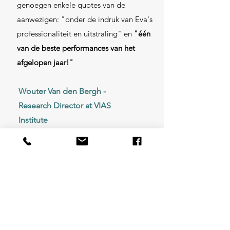
genoegen enkele quotes van de
aanwezigen: "onder de indruk van Eva's
professionaliteit en uitstraling" en
"één
van de beste performances van het
afgelopen jaar!"
Wouter Van den Bergh -
Research Director at VIAS
Institute
We followed Eva's workshop on non-verbal
communication and were pleasantly
surprised by her enthusiasm. Short lessons