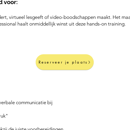
 voor:
dert, virtueel lesgeeft of video-boodschappen maakt. Het maakt
essional haalt onmiddellijk winst uit deze hands-on training.
Reserveer je plaats
verbale communicatie bij
ruk"
zij de juiste voorbereidingen