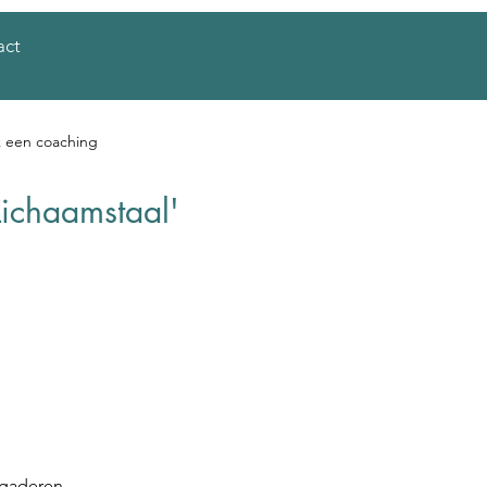
act
 een coaching
Lichaamstaal'
rgaderen.