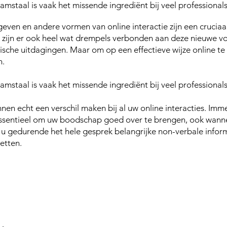
aamstaal
is vaak het missende ingrediënt bij veel professional
sgeven en andere vormen van online interactie zijn een cruci
 zijn er ook heel wat drempels verbonden aan deze nieuwe vo
ische uitdagingen. Maar om op een effectieve wijze online te
n.
amstaal is vaak het missende ingrediënt bij veel professional
en echt een verschil maken bij al uw online interacties. Imm
essentieel om uw boodschap goed over te brengen
, ook wann
u gedurende het hele gesprek belangrijke non-verbale infor
etten.