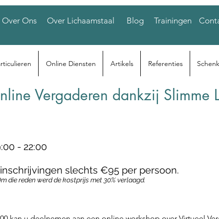
Over Ons
Over Lichaamstaal
Blog
Trainingen
Cont
rticulieren
Online Diensten
Artikels
Referenties
Schenk
Online Vergaderen dankzij Slimme 
:00 - 22:00
inschrijvingen slechts €95 per persoon.
Om die reden werd de kostprijs met 30% verlaagd.
00 kan u deelnemen aan een online workshop over Virtueel Ve