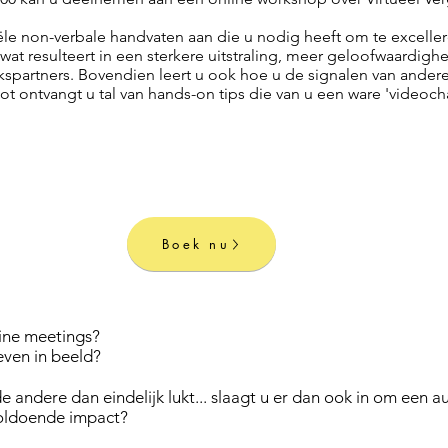
iële non-verbale handvaten aan die u nodig heeft om te exceller
 wat resulteert in een sterkere uitstraling, meer geloofwaardi
spartners. Bovendien leert u ook hoe u de signalen van andere
ot ontvangt u tal van hands-on tips die van u een ware 'videoc
Boek nu
line meetings?
even in beeld?
de andere dan eindelijk lukt... slaagt u er dan ook in om een 
 voldoende impact?